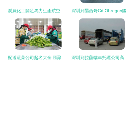
潤貝化工開足馬力生產航空消毒用品，深圳運輸助力疫情防控
深圳到墨西哥Cd Obregon國際海運集裝箱運輸價格與廠家圖片綜合解析
配送蔬菜公司起名大全 匯聚吉利旺財的運輸公司名字素材（深圳篇）
深圳到拉薩轎車托運公司高清大圖集錦 專業運輸，全程無憂