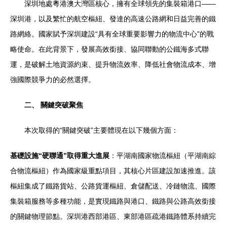
深圳地處粵港澳大灣區核心，擁有全球領先的集裝箱港口——
深圳港，以及繁忙的航空樞紐、發達的高速公路網和日益完善的鐵
路網絡。國家賦予深圳建設“具有全球重要影響力的物流中心”的戰
略使命。在此背景下，發展高效銜接、協同聯動的公鐵海多式聯
運，是破解土地資源約束、提升物流效率、降低社會物流成本、增
強國際競爭力的必然選擇。
二、 關鍵突破聚焦
本次取得的“關鍵突破”主要體現在以下幾個方面：
基礎設施“硬聯通”取得重大進展
：平湖南國家物流樞紐（平湖南綜
合物流樞紐）作為國家級重點項目，其核心片區建設加速推進。該
樞紐集成了鐵路貨站、公路貨運樞紐、倉儲配送、冷鏈物流、國際
集裝箱服務等多種功能，是實現鐵路與港口、鐵路與公路高效銜接
的關鍵物理節點。深圳港西部港區、東部港區疏港鐵路體系持續完