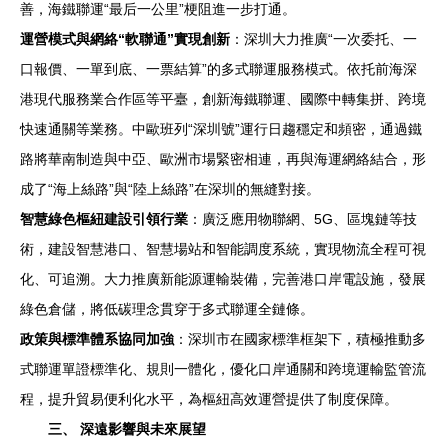
善，海鐵聯運“最后一公里”梗阻進一步打通。
運營模式與網絡“軟聯通”實現創新
：深圳大力推廣“一次委托、一
口報價、一單到底、一票結算”的多式聯運服務模式。依托前海深
港現代服務業合作區等平臺，創新海鐵聯運、國際中轉集拼、跨境
快速通關等業務。中歐班列“深圳號”運行日趨穩定和頻密，通過鐵
路將華南制造與中亞、歐洲市場緊密相連，再與海運網絡結合，形
成了“海上絲路”與“陸上絲路”在深圳的無縫對接。
智慧綠色樞紐建設引領行業
：廣泛應用物聯網、5G、區塊鏈等技
術，建設智慧港口、智慧場站和智能調度系統，實現物流全程可視
化、可追溯。大力推廣新能源運輸裝備，完善港口岸電設施，發展
綠色倉儲，將低碳理念貫穿于多式聯運全鏈條。
政策與標準體系協同加強
：深圳市在國家標準框架下，積極推動多
式聯運單證標準化、規則一體化，優化口岸通關和跨境運輸監管流
程，提升貿易便利化水平，為樞紐高效運營提供了制度保障。
三、 深遠影響與未來展望