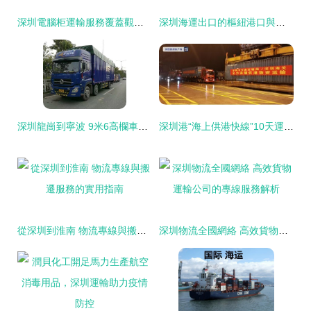
深圳電腦柜運輸服務覆蓋觀瀾、公明、南頭全面指南 高效物流助力產業聯通
深圳海運出口的樞紐港口與運輸體系深度解析
深圳龍崗到寧波 9米6高欄車長途返程出租，透明定價解你運輸難題
深圳港“海上供港快線”10天運輸近4萬噸貨物暢通深圳物流之路
從深圳到淮南 物流專線與搬遷服務的實用指南
深圳物流全國網絡 高效貨物運輸公司的專線服務解析