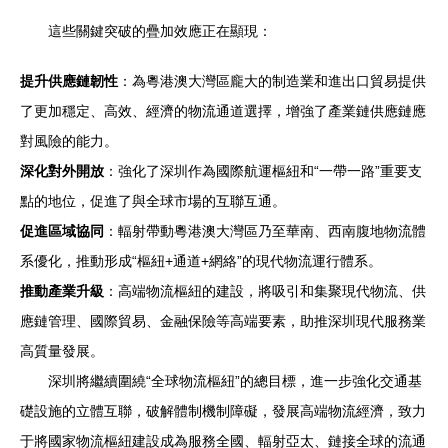
這些關鍵突破的疊加效應正在顯現：
提升供應鏈韌性
：為粵港澳大灣區龐大的制造業和進出口貿易提供
了更加穩定、高效、經濟的物流通道選擇，增強了產業鏈供應鏈應
對風險的能力。
深化對外開放
：強化了深圳作為國際航運樞紐和“一帶一路”重要支
點的地位，促進了與全球市場的互聯互通。
促進區域協同
：輻射帶動粵港澳大灣區乃至華南、西南腹地物流體
系優化，推動形成“樞紐+通道+網絡”的現代物流運行體系。
推動產業升級
：高端物流樞紐的建設，將吸引和集聚現代物流、供
應鏈管理、國際貿易、金融保險等高端要素，助推深圳現代服務業
高質量發展。
深圳將繼續圍繞“全球物流樞紐”的總目標，進一步強化交通基
礎設施的立體互聯，破解體制機制障礙，發展高端物流經濟，致力
于將國家物流樞紐建設成為服務全國、輻射亞太、鏈接全球的流通