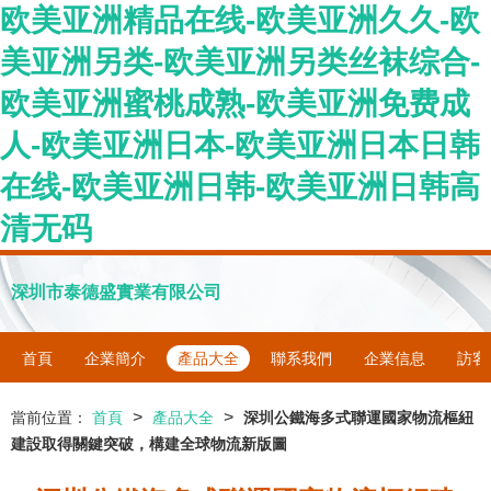
欧美亚洲精品在线-欧美亚洲久久-欧
美亚洲另类-欧美亚洲另类丝袜综合-
欧美亚洲蜜桃成熟-欧美亚洲免费成
人-欧美亚洲日本-欧美亚洲日本日韩
在线-欧美亚洲日韩-欧美亚洲日韩高
清无码
深圳市泰德盛實業有限公司
首頁
企業簡介
產品大全
聯系我們
企業信息
訪客
>
>
當前位置：
首頁
產品大全
深圳公鐵海多式聯運國家物流樞紐
建設取得關鍵突破，構建全球物流新版圖